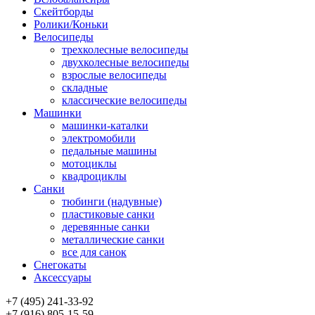
Скейтборды
Ролики/Коньки
Велосипеды
трехколесные велосипеды
двухколесные велосипеды
взрослые велосипеды
складные
классические велосипеды
Машинки
машинки-каталки
электромобили
педальные машины
мотоциклы
квадроциклы
Санки
тюбинги (надувные)
пластиковые санки
деревянные санки
металлические санки
все для санок
Снегокаты
Аксессуары
+7 (495) 241-33-92
+7 (916) 805-15-59