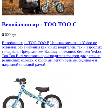
Велобалансир - TOO TOO C
6 600
руб
Велобалансир - TOO TOO B
Чешская компания Yedoo не
оставила без внимания как юных водителей, так и взрослых
гонщиков. Представляем Вашему вниманию беговел Yedoo
Too Too B от чешского производителя товаров для детей на
резиновых колесах, с удобным регулируемым сиденьем и
надежной стальной рамой.