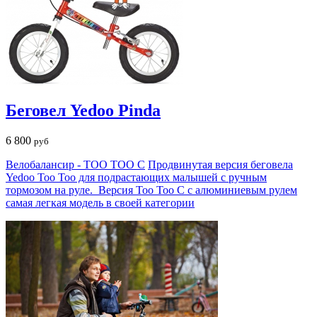
Беговел Yedoo Pinda
6 800
руб
Велобалансир - TOO TOO C
Продвинутая версия беговела
Yedoo Too Too для подрастающих малышей с ручным
тормозом на руле. Версия Too Too C с алюминиевым рулем
самая легкая модель в своей категории