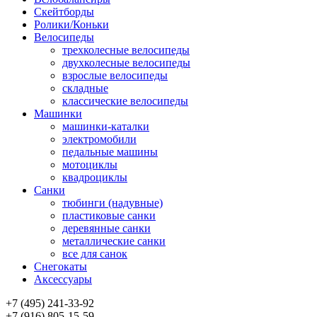
Скейтборды
Ролики/Коньки
Велосипеды
трехколесные велосипеды
двухколесные велосипеды
взрослые велосипеды
складные
классические велосипеды
Машинки
машинки-каталки
электромобили
педальные машины
мотоциклы
квадроциклы
Санки
тюбинги (надувные)
пластиковые санки
деревянные санки
металлические санки
все для санок
Снегокаты
Аксессуары
+7 (495) 241-33-92
+7 (916) 805-15-59