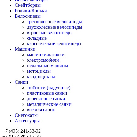
Скейтборды
Ролики/Коньки
Велосипеды
трехколесные велосипеды
двухколесные велосипеды
взрослые велосипеды
складные
классические велосипеды
Машинки
машинки-каталки
электромобили
педальные машины
мотоциклы
квадроциклы
Санки
тюбинги (надувные)
пластиковые санки
деревянные санки
металлические санки
все для санок
Снегокаты
Аксессуары
+7 (495) 241-33-92
+7 (916) 805-15-59