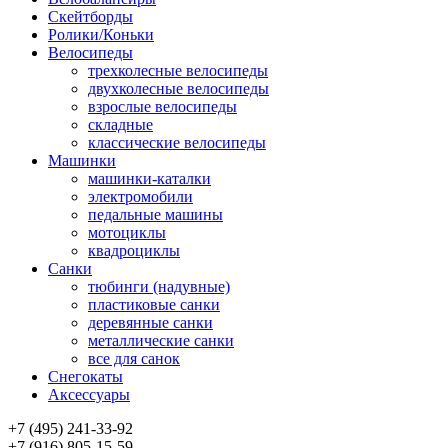
Скейтборды
Ролики/Коньки
Велосипеды
трехколесные велосипеды
двухколесные велосипеды
взрослые велосипеды
складные
классические велосипеды
Машинки
машинки-каталки
электромобили
педальные машины
мотоциклы
квадроциклы
Санки
тюбинги (надувные)
пластиковые санки
деревянные санки
металлические санки
все для санок
Снегокаты
Аксессуары
+7 (495) 241-33-92
+7 (916) 805-15-59