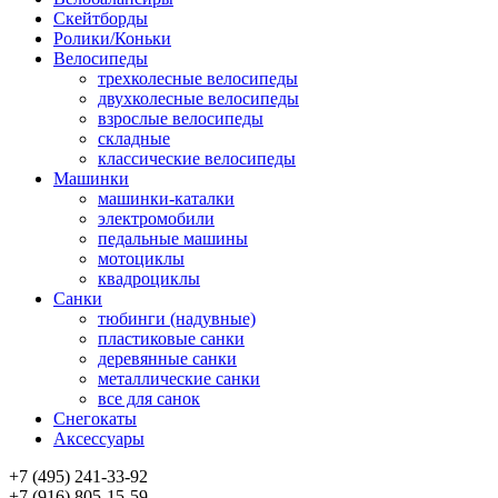
Скейтборды
Ролики/Коньки
Велосипеды
трехколесные велосипеды
двухколесные велосипеды
взрослые велосипеды
складные
классические велосипеды
Машинки
машинки-каталки
электромобили
педальные машины
мотоциклы
квадроциклы
Санки
тюбинги (надувные)
пластиковые санки
деревянные санки
металлические санки
все для санок
Снегокаты
Аксессуары
+7 (495) 241-33-92
+7 (916) 805-15-59