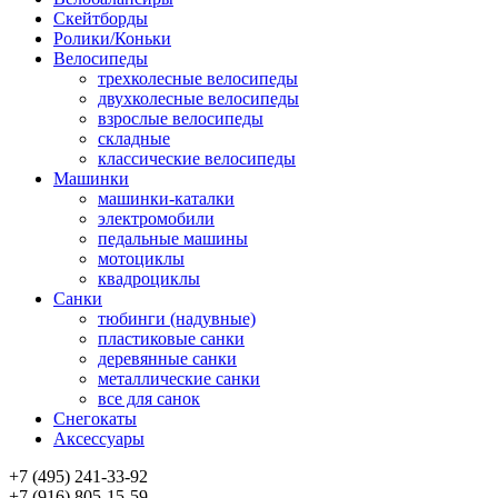
Скейтборды
Ролики/Коньки
Велосипеды
трехколесные велосипеды
двухколесные велосипеды
взрослые велосипеды
складные
классические велосипеды
Машинки
машинки-каталки
электромобили
педальные машины
мотоциклы
квадроциклы
Санки
тюбинги (надувные)
пластиковые санки
деревянные санки
металлические санки
все для санок
Снегокаты
Аксессуары
+7 (495) 241-33-92
+7 (916) 805-15-59