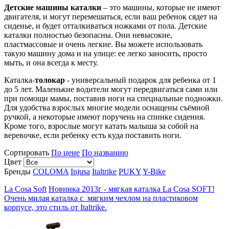
Детские машины каталки
– это машины, которые не имеют
двигателя, и могут перемешаться, если ваш ребенок сядет на
сиденье, и будет отталкиваться ножками от пола. Детские
каталки полностью безопасны. Они невысокие,
пластмассовые и очень легкие. Вы можете использовать
такую машину дома и на улице: ее легко заносить, просто
мыть, и она всегда к месту.
Каталка-
толокар
- универсальный подарок для ребенка от 1
до 5 лет. Маленькие водители могут передвигаться сами или
при помощи мамы, поставив ноги на специальные подножки.
Для удобства взрослых многие модели оснащены съёмной
ручкой, а некоторые имеют поручень на спинке сидения.
Кроме того, взрослые могут катать малыша за собой на
веревочке, если ребенку есть куда поставить ноги.
Сортировать
По цене
По названию
Цвет
Бренды
COLOMA
Injusa
Italtrike
PUKY
Y-Bike
La Cosa Soft
Новинка 2013г - мягкая каталка La Cosa SOFT!
Очень милая каталка с мягким чехлом на пластиковом
корпусе, это стиль от Italtrike.