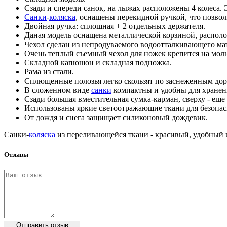
Сзади и спереди санок, на лыжах расположены 4 колеса.
Санки
-
коляска
, оснащены перекидной ручкой, что позвол
Двойная ручка: сплошная + 2 отдельных держателя.
Даная модель оснащена металлической корзиной, располо
Чехол сделан из непродуваемого водоотталкивающего м
Очень теплый съемный чехол для ножек крепится на мол
Складной капюшон и складная подножка.
Рама из стали.
Сплющенные полозья легко скользят по заснеженным дор
В сложенном виде
санки
компактны и удобны для хранени
Сзади большая вместительная сумка-карман, сверху - еще
Использованы яркие светоотражающие ткани для безопасн
От дождя и снега защищает силиконовый дождевик.
Санки-
коляска
из переливающейся ткани - красивый, удобный 
Отзывы