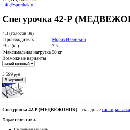
info@sportkak.ru
Снегурочка 42-Р (МЕДВЕЖ
4.3
(голосов
39
)
Производитель
Мороз Иванович
Вес (кг)
7.3
Максимальная нагрузка
50 кг
Возможные варианты
3 599
руб
Снегурочка 42-Р (МЕДВЕЖОНОК)
– складные
санки
-
коляска
Характеристики:
Складная модель.