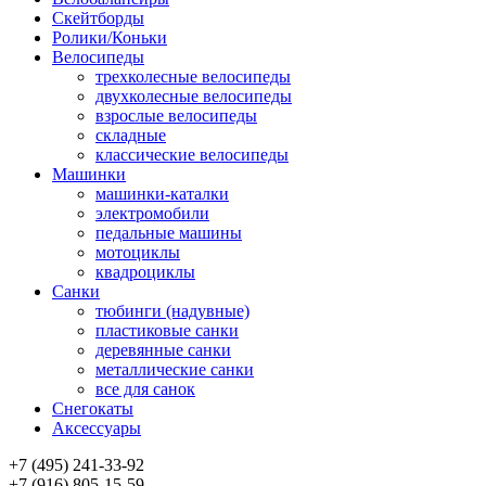
Скейтборды
Ролики/Коньки
Велосипеды
трехколесные велосипеды
двухколесные велосипеды
взрослые велосипеды
складные
классические велосипеды
Машинки
машинки-каталки
электромобили
педальные машины
мотоциклы
квадроциклы
Санки
тюбинги (надувные)
пластиковые санки
деревянные санки
металлические санки
все для санок
Снегокаты
Аксессуары
+7 (495) 241-33-92
+7 (916) 805-15-59