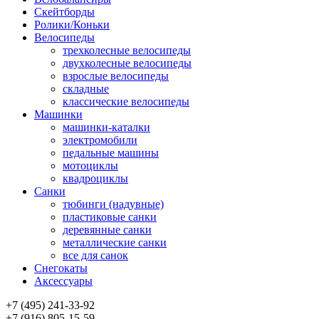
Скейтборды
Ролики/Коньки
Велосипеды
трехколесные велосипеды
двухколесные велосипеды
взрослые велосипеды
складные
классические велосипеды
Машинки
машинки-каталки
электромобили
педальные машины
мотоциклы
квадроциклы
Санки
тюбинги (надувные)
пластиковые санки
деревянные санки
металлические санки
все для санок
Снегокаты
Аксессуары
+7 (495) 241-33-92
+7 (916) 805-15-59