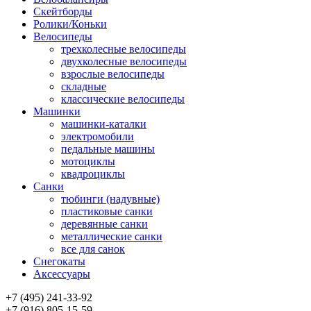
Скейтборды
Ролики/Коньки
Велосипеды
трехколесные велосипеды
двухколесные велосипеды
взрослые велосипеды
складные
классические велосипеды
Машинки
машинки-каталки
электромобили
педальные машины
мотоциклы
квадроциклы
Санки
тюбинги (надувные)
пластиковые санки
деревянные санки
металлические санки
все для санок
Снегокаты
Аксессуары
+7 (495) 241-33-92
+7 (916) 805-15-59