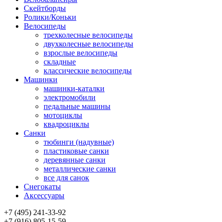
Скейтборды
Ролики/Коньки
Велосипеды
трехколесные велосипеды
двухколесные велосипеды
взрослые велосипеды
складные
классические велосипеды
Машинки
машинки-каталки
электромобили
педальные машины
мотоциклы
квадроциклы
Санки
тюбинги (надувные)
пластиковые санки
деревянные санки
металлические санки
все для санок
Снегокаты
Аксессуары
+7 (495) 241-33-92
+7 (916) 805-15-59