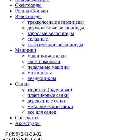
Скейтборды
Ролики/Коньки
Велосипеды
трехколесные велосипеды
двухколесные велосипеды
взрослые велосипеды
складные
классические велосипеды
Машинки
машинки-каталки
электромобили
педальные машины
мотоциклы
квадроциклы
Санки
тюбинги (надувные)
пластиковые санки
деревянные санки
металлические санки
все для санок
Снегокаты
Аксессуары
+7 (495) 241-33-92
+7 (916) 805-15-59