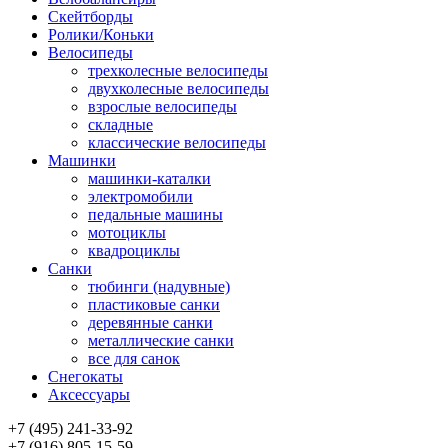
Скейтборды
Ролики/Коньки
Велосипеды
трехколесные велосипеды
двухколесные велосипеды
взрослые велосипеды
складные
классические велосипеды
Машинки
машинки-каталки
электромобили
педальные машины
мотоциклы
квадроциклы
Санки
тюбинги (надувные)
пластиковые санки
деревянные санки
металлические санки
все для санок
Снегокаты
Аксессуары
+7 (495) 241-33-92
+7 (916) 805-15-59