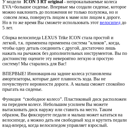
У модели
ICON 3 RT original
- непрокалываемые колеса
EVA+большое сиденье. Впервые мы создали сиденье, которое
можно наклонить до положения не только полулежа, но и
совсем лежа, повернуть лицом к маме или лицом к дороге.
Но в то же время Вы сможете использовать этот
велосипед
до
5 лет.
Сборка велосипеда LEXUS Trike ICON стала простой и
легкой, т.к. применена применена система "кликов", когда,
чтобы одну деталь соединить с другой, достаточно лишь
нажать на рычажок без дополнительных инструментов. Вы по
достоинству оцените эту невероятно легкую и простую
систему! Мы старались для Вас!
ВПЕРВЫЕ! Инновация-на задние колеса установлены
амортизаторы, которые дают плавность хода. Вы не
почувствуете неровности дороги. А малыш сможет спокойно
прыгать на сиденье.
Функция “свободное колесо”. Пластиковый диск расположен
на переднем колесе. Небольшим усилием Вы можете
вытаскивать диск наружу или ставить на место. Таким
образом, Вы фиксируете педали и малыш может кататься на
велосипеде, а можно дать им свободный ход и крутить педали
взад-вперед, когда велосипедом управляет взрослый.