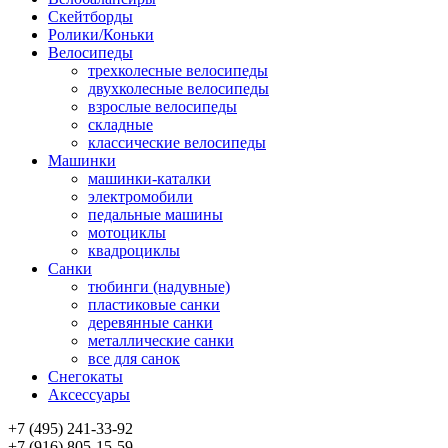
Скейтборды
Ролики/Коньки
Велосипеды
трехколесные велосипеды
двухколесные велосипеды
взрослые велосипеды
складные
классические велосипеды
Машинки
машинки-каталки
электромобили
педальные машины
мотоциклы
квадроциклы
Санки
тюбинги (надувные)
пластиковые санки
деревянные санки
металлические санки
все для санок
Снегокаты
Аксессуары
+7 (495) 241-33-92
+7 (916) 805-15-59