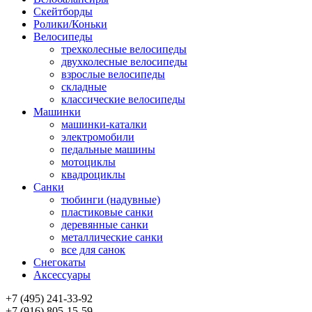
Скейтборды
Ролики/Коньки
Велосипеды
трехколесные велосипеды
двухколесные велосипеды
взрослые велосипеды
складные
классические велосипеды
Машинки
машинки-каталки
электромобили
педальные машины
мотоциклы
квадроциклы
Санки
тюбинги (надувные)
пластиковые санки
деревянные санки
металлические санки
все для санок
Снегокаты
Аксессуары
+7 (495) 241-33-92
+7 (916) 805-15-59