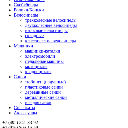
Скейтборды
Ролики/Коньки
Велосипеды
трехколесные велосипеды
двухколесные велосипеды
взрослые велосипеды
складные
классические велосипеды
Машинки
машинки-каталки
электромобили
педальные машины
мотоциклы
квадроциклы
Санки
тюбинги (надувные)
пластиковые санки
деревянные санки
металлические санки
все для санок
Снегокаты
Аксессуары
+7 (495) 241-33-92
+7 (916) 805-15-59