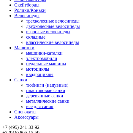
Скейтборды
Ролики/Коньки
Велосипеды
трехколесные велосипеды
двухколесные велосипеды
взрослые велосипеды
складные
классические велосипеды
Машинки
машинки-каталки
электромобили
педальные машины
мотоциклы
квадроциклы
Санки
тюбинги (надувные)
пластиковые санки
деревянные санки
металлические санки
все для санок
Снегокаты
Аксессуары
+7 (495) 241-33-92
+7 (916) 805-15-59