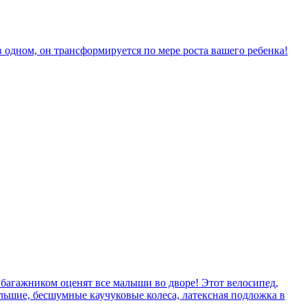
в одном, он трансформируется по мере роста вашего ребенка!
 багажником оценят все малыши во дворе! Этот велосипед,
льшие, бесшумные каучуковые колеса, латексная подложка в