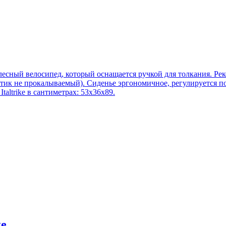
колесный велосипед, который оснащается ручкой для толкания. Рек
тик не прокалываемый). Сиденье эргономичное, регулируется по
taltrike в сантиметрах: 53х36х89.
ke