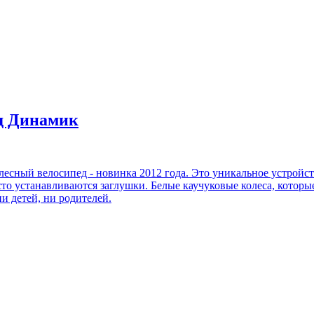
д Динамик
олесный велосипед - новинка 2012 года. Это уникальное устройс
сто устанавливаются заглушки. Белые каучуковые колеса, котор
и детей, ни родителей.