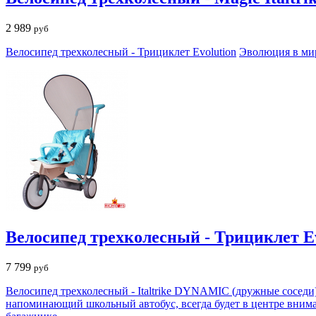
2 989
руб
Велосипед трехколесный - Трициклет Evolution
Эволюция в мир
Велосипед трехколесный - Трициклет Ev
7 799
руб
Велосипед трехколесный - Italtrike DYNAMIC (дружные соседи
напоминающий школьный автобус, всегда будет в центре вниман