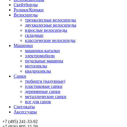
Скейтборды
Ролики/Коньки
Велосипеды
трехколесные велосипеды
двухколесные велосипеды
взрослые велосипеды
складные
классические велосипеды
Машинки
машинки-каталки
электромобили
педальные машины
мотоциклы
квадроциклы
Санки
тюбинги (надувные)
пластиковые санки
деревянные санки
металлические санки
все для санок
Снегокаты
Аксессуары
+7 (495) 241-33-92
+7 (916) 805-15-59