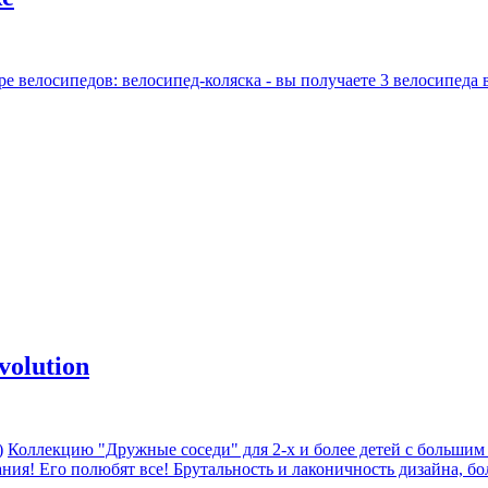
е велосипедов: велосипед-коляска - вы получаете 3 велосипеда 
olution
)
Коллекцию "Дружные соседи" для 2-х и более детей с большим
ия! Его полюбят все! Брутальность и лаконичность дизайна, бо