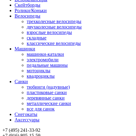
Скейтборды
Ролики/Коньки
Велосипеды
трехколесные велосипеды
двухколесные велосипеды
взрослые велосипеды
складные
классические велосипеды
Машинки
машинки-каталки
электромобили
педальные машины
мотоциклы
квадроциклы
Санки
тюбинги (надувные)
пластиковые санки
деревянные санки
металлические санки
все для санок
Снегокаты
Аксессуары
+7 (495) 241-33-92
+7 (916) 805-15-59