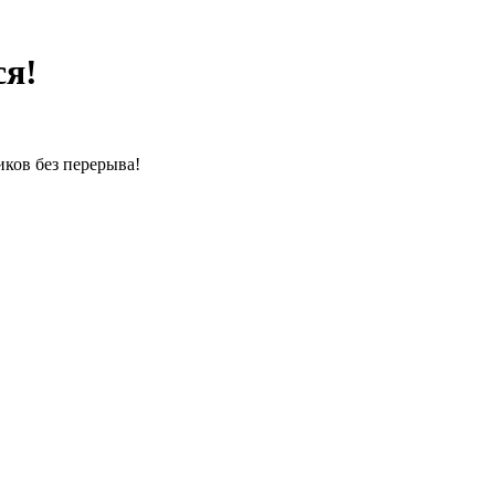
ся!
иков без перерыва!